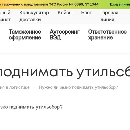
чный
Калькулятор
Кейсы
Блог
Горячая
бинет
доставки
линия
Таможенное
Аутсорсинг
Ответственное
оформление
ВЭД
хранение
поднимать утильс
—
ия в логистике
Нужно ли резко поднимать утильсбор?