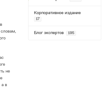
Корпоративное издание
17
 в
 словам,
Блог экспертов
195
ого
ас
оге
ть не
не
 а в