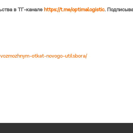
ьства в ТГ-канале
https://t.me/optimalogistic
. Подписыва
i-vozmozhnym-otkat-novogo-utilsbora/