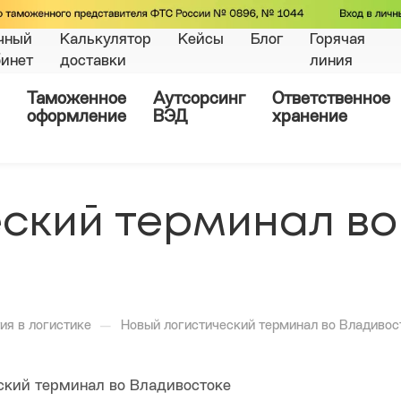
чный
Калькулятор
Кейсы
Блог
Горячая
бинет
доставки
линия
Таможенное
Аутсорсинг
Ответственное
оформление
ВЭД
хранение
еский терминал во
—
ия в логистике
Новый логистический терминал во Владивос