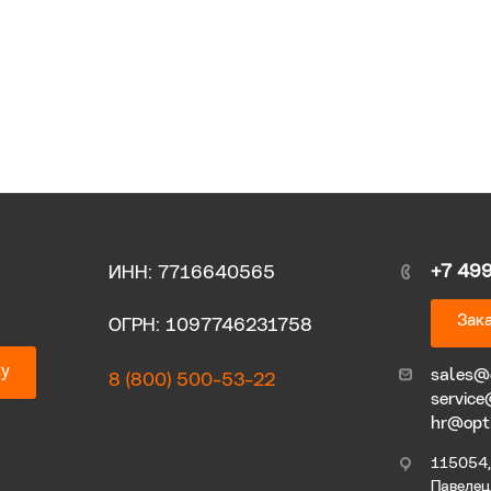
+7 49
ИНН: 7716640565
Зака
ОГРН: 1097746231758
ку
sales@
8 (800) 500-53-22
service
hr@opt
115054, 
Павелецк