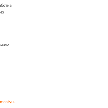
аботка
из
льнем
imostyu-