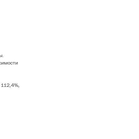
.
ы.
исимости
 112,4%,