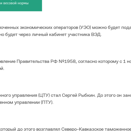
моченных экономических операторов (УЭО) можно будет пода
ь это можно будет через личный кабинет участни
овление Правительства РФ №1958, согласно которому с 1 н
ка шин станет обязатель
ого управления (ЦТУ) стал Сергей Рыбкин. До этого он за
иволжском таможенном управлении (
который до этого возглавлял Северо-Кавказское таможенно