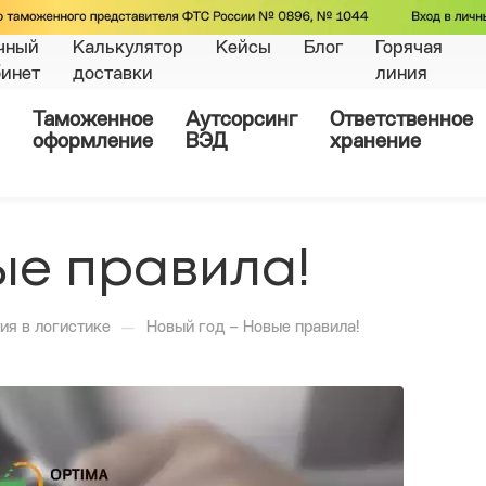
чный
Калькулятор
Кейсы
Блог
Горячая
бинет
доставки
линия
Таможенное
Аутсорсинг
Ответственное
оформление
ВЭД
хранение
ые правила!
—
ия в логистике
Новый год – Новые правила!