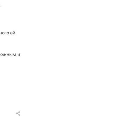
таможни.
ного ей
орожным и