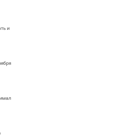
ть и
ка ВЭД.
оября
ной.
нимал
ПТУ).
е