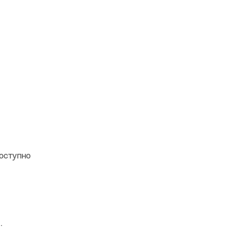
я
оступно
.