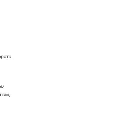
рота.
ем
инам,