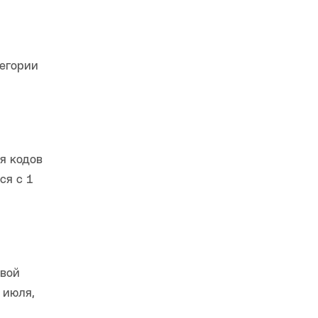
тегории
я кодов
ся с 1
овой
 июля,