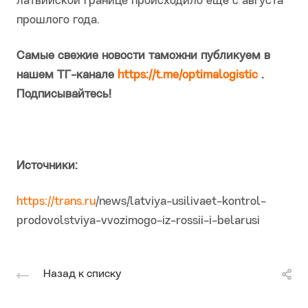
латвийской границе происходило еще с августа
прошлого года.
Самые свежие новости таможни публикуем в
нашем ТГ-канале
https://t.me/optimalogistic
.
Подписывайтесь!
Источники:
https://trans.ru
/news/latviya-usilivaet-kontrol-
prodovolstviya-vvozimogo-iz-rossii-i-belarusi
Назад к списку