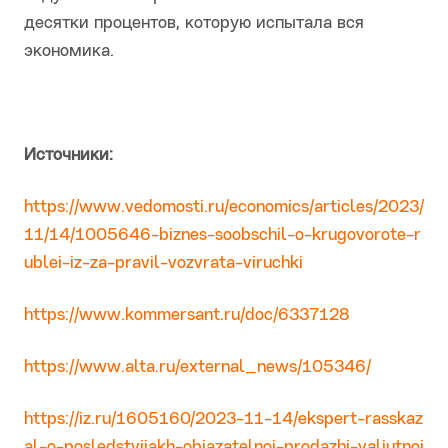
десятки процентов, которую испытала вся
экономика.
Источники:
https://www.vedomosti.ru/economics/articles/2023/
11/14/1005646-biznes-soobschil-o-krugovorote-r
ublei-iz-za-pravil-vozvrata-viruchki
https://www.kommersant.ru/doc/6337128
https://www.alta.ru/external_news/105346/
https://iz.ru/1605160/2023-11-14/ekspert-rasskaz
al-o-posledstviiakh-obiazatelnoi-prodazhi-valiutnoi