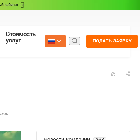
Стоимость
Страхование
услуг
ПОДАТЬ ЗАЯВКУ
Select Language
▼
озок
Новости компании