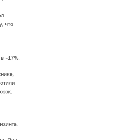
ел
, что
 в -17%.
хнике,
лотили
озок.
изинга.