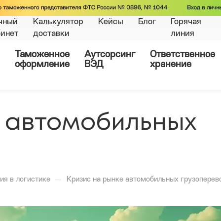
чный
Калькулятор
Кейсы
Блог
Горячая
бинет
доставки
линия
Таможенное
Аутсорсинг
Ответственное
оформление
ВЭД
хранение
е автомобильных
—
ия в логистике
Кризис на рынке автомобильных грузоперев