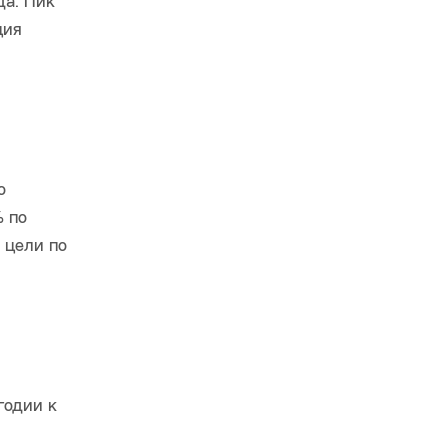
да. Пик
ция
о
% по
 цели по
годии к