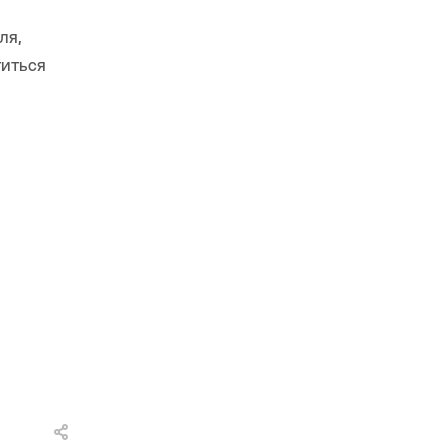
ля,
титься