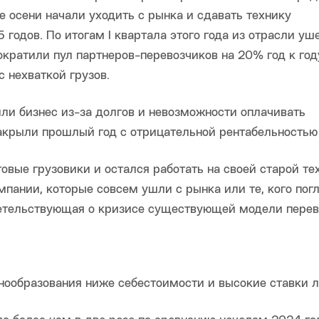
 осени начали уходить с рынка и сдавать технику
годов. По итогам I квартала этого года из отрасли уш
кратили пул партнеров-перевозчиков на 20% год к году
с нехваткой грузов.
ли бизнес из-за долгов и невозможности оплачивать
акрыли прошлый год с отрицательной рентабельностью
овые грузовики и остался работать на своей старой те
мпании, которые совсем ушли с рынка или те, кого пог
етельствующая о кризисе существующей модели перев
нообразования ниже себестоимости и высокие ставки л