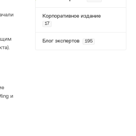
начали
Корпоративное издание
17
дущим
Блог экспертов
195
та).
ие
ing и