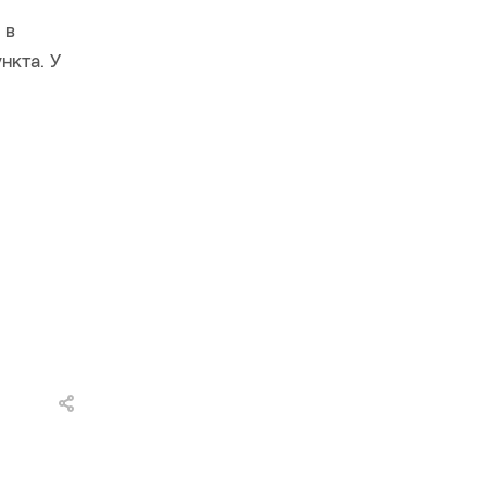
 в
нкта. У