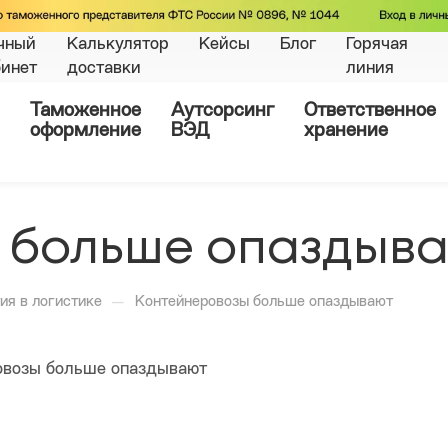
чный
Калькулятор
Кейсы
Блог
Горячая
бинет
доставки
линия
Таможенное
Аутсорсинг
Ответственное
оформление
ВЭД
хранение
 больше опаздыв
—
ия в логистике
Контейнеровозы больше опаздывают