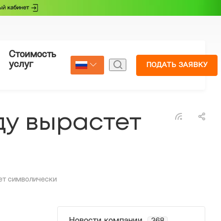
Стоимость
Страхование
услуг
ПОДАТЬ ЗАЯВКУ
Select Language
▼
ду вырастет
ет символически
Новости компании