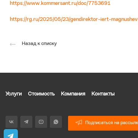
https://www.kommersant.ru/doc/7753691
https://rg.ru/2025/05/23/gendirektor-iert-magnushev
Назад к списку
Услуги
Стоимость
Компания
Контакты
Подписаться на рассыл