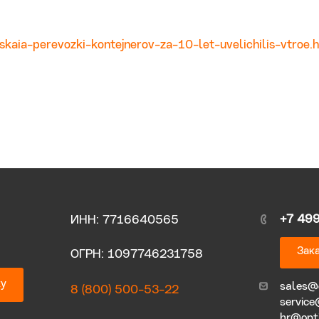
skaia-perevozki-kontejnerov-za-10-let-uvelichilis-vtroe.
+7 49
ИНН: 7716640565
Зака
ОГРН: 1097746231758
ку
sales@
8 (800) 500-53-22
service
hr@opt