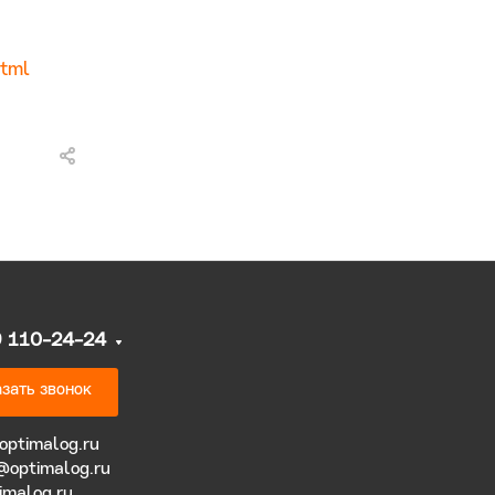
html
9 110-24-24
зать звонок
optimalog.ru
@optimalog.ru
imalog.ru