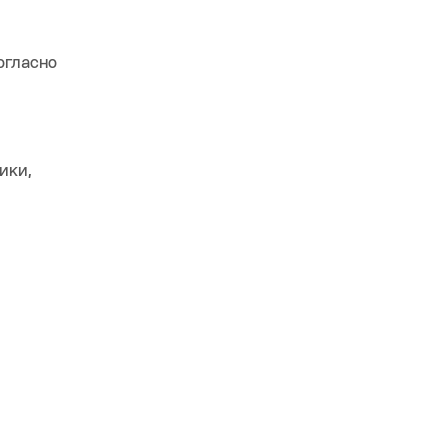
огласно
ики,