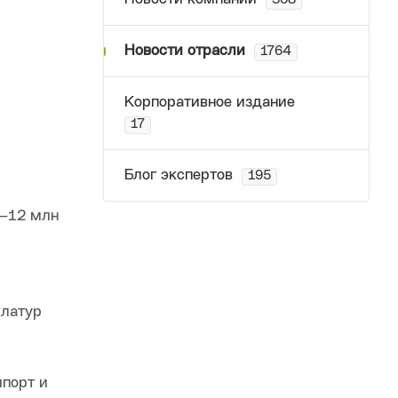
368
Новости отрасли
1764
Корпоративное издание
17
Блог экспертов
195
0–12 млн
и
клатур
мпорт и