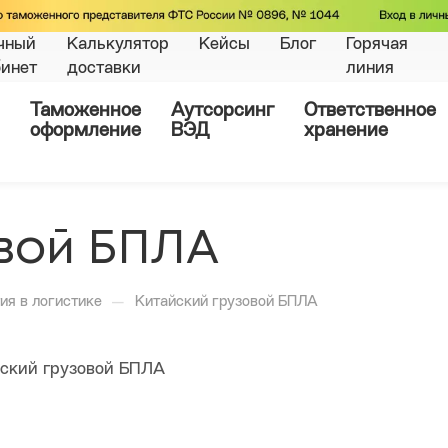
чный
Калькулятор
Кейсы
Блог
Горячая
бинет
доставки
линия
Таможенное
Аутсорсинг
Ответственное
оформление
ВЭД
хранение
вой БПЛА
—
ия в логистике
Китайский грузовой БПЛА