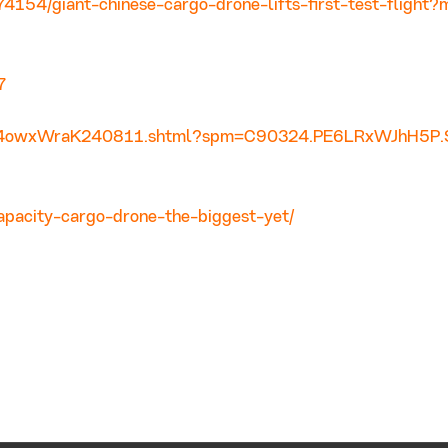
4154/giant-chinese-cargo-drone-lifts-first-test-flight?
7
UC44owxWraK240811.shtml?spm=C90324.PE6LRxWJhH5P.
capacity-cargo-drone-the-biggest-yet/