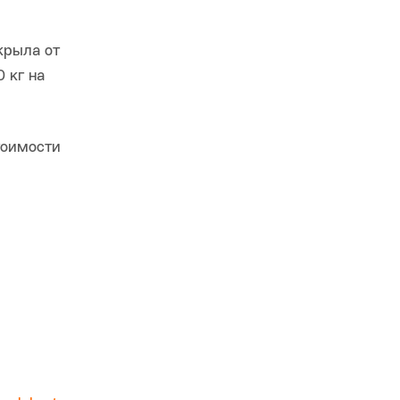
крыла от
 кг на
тоимости