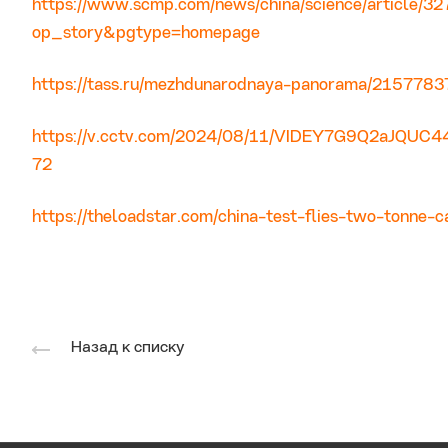
https://www.scmp.com/news/china/science/article/327
op_story&pgtype=homepage
https://tass.ru/mezhdunarodnaya-panorama/2157783
https://v.cctv.com/2024/08/11/VIDEY7G9Q2aJQ
72
https://theloadstar.com/china-test-flies-two-tonne-
Назад к списку