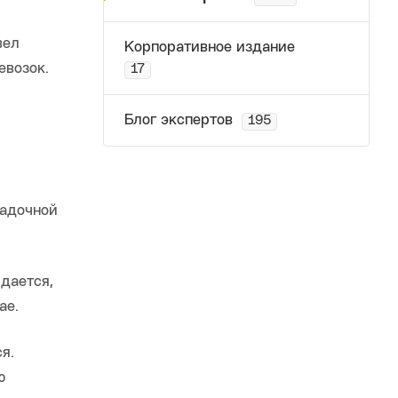
вел
Корпоративное издание
евозок.
17
Блог экспертов
195
садочной
дается,
ае.
я.
ю