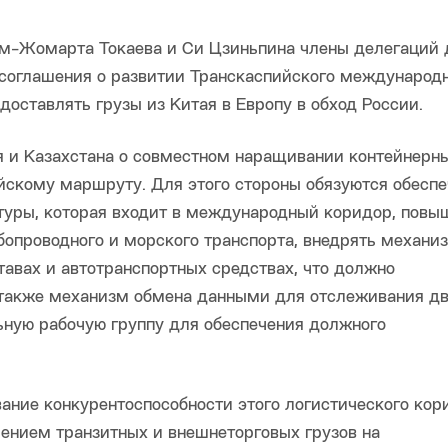
ым-Жомарта Токаева и Си Цзиньпина члены делегаций 
 соглашения о развитии Транскаспийского международ
оставлять грузы из Китая в Европу в обход России.
 и Казахстана о совместном наращивании контейнерн
йскому маршруту. Для этого стороны обязуются обеспе
уры, которая входит в международный коридор, повы
убопроводного и морского транспорта, внедрять механи
авах и автотранспортных средствах, что должно
а также механизм обмена данными для отслеживания д
льную рабочую группу для обеспечения должного
ние конкурентоспособности этого логистического кор
чением транзитных и внешнеторговых грузов на