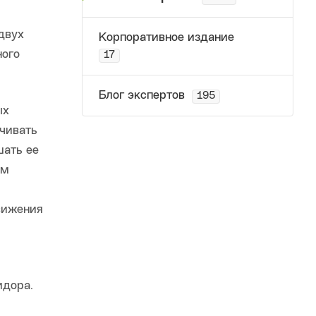
двух
Корпоративное издание
ного
17
Блог экспертов
195
ых
чивать
шать ее
зм
вижения
идора.