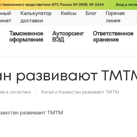
чный
Калькулятор
Кейсы
Блог
Горячая
бинет
доставки
линия
Таможенное
Аутсорсинг
Ответственное
оформление
ВЭД
хранение
тан развивают ТМТ
—
ия в логистике
Китай и Казахстан развивают ТМТМ