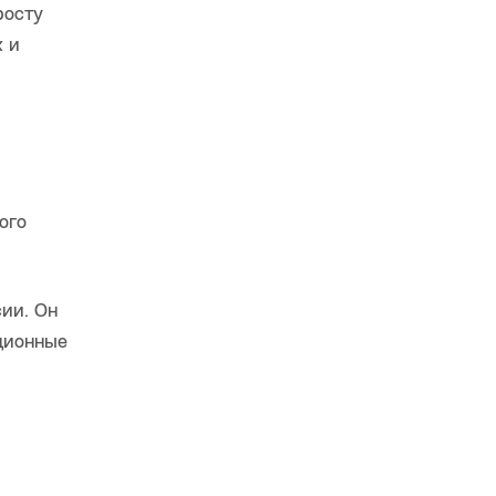
росту
 и
ого
ии. Он
ционные