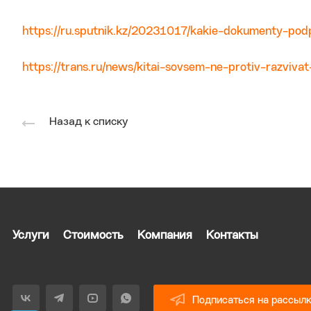
https://ru.sputnik.kz/20231017/kakie-dokumenty-pod
https://trans.ru/news/kitai-sovsem-ne-protiv-razviva
Назад к списку
Услуги
Стоимость
Компания
Контакты
Подписаться на рассыл