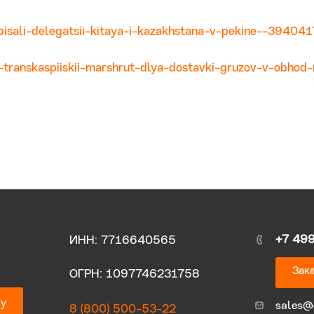
pisali-delegatsii-kitaya-i-kazakhstana-v-pekine--394041
t-transkaspiiskii-marshrut-dlya-dostavki-gruzov-v-obhod-r
+7 49
ИНН: 7716640565
Зака
ОГРН: 1097746231758
ку
sales@
8 (800) 500-53-22