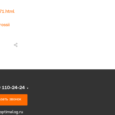
71.html
ossii
9 110-24-24
зать звонок
optimalog.ru