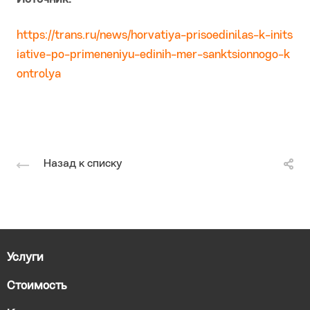
https://trans.ru/news/horvatiya-prisoedinilas-k-inits
iative-po-primeneniyu-edinih-mer-sanktsionnogo-k
ontrolya
Назад к списку
Услуги
Стоимость