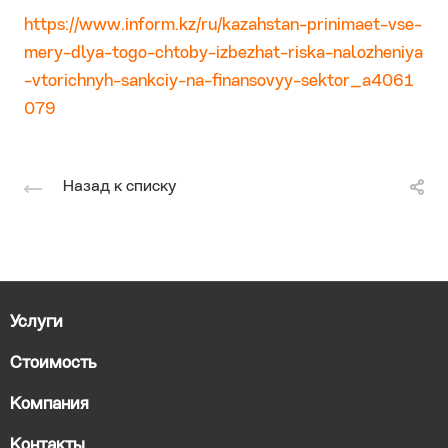
https://www.inform.kz/ru/kazahstan-prinimaet-vse-
mery-dlya-togo-chtoby-izbezhat-riska-nalozheniya
-vtorichnyh-sankciy-na-finansovyy-sektor_a4061
079
Назад к списку
Услуги
Стоимость
Компания
Контакты