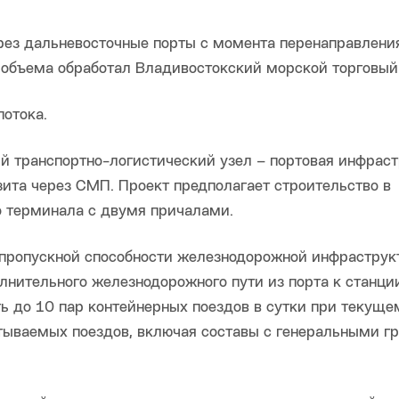
ерез дальневосточные порты с момента перенаправлени
о объема обработал Владивостокский морской торговый
отока.
ый транспортно-логистический узел – портовая инфрас
ита через СМП. Проект предполагает строительство в
о терминала с двумя причалами.
 пропускной способности железнодорожной инфраструк
олнительного железнодорожного пути из порта к станци
ь до 10 пар контейнерных поездов в сутки при текуще
атываемых поездов, включая составы с генеральными г