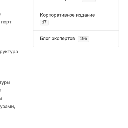
я
Корпоративное издание
 порт.
17
Блог экспертов
195
труктура
туры
и
м
рузами,