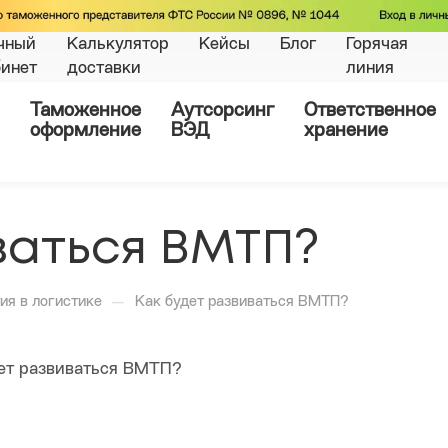
чный
Калькулятор
Кейсы
Блог
Горячая
бинет
доставки
линия
Таможенное
Аутсорсинг
Ответственное
оформление
ВЭД
хранение
ваться ВМТП?
—
ия в логистике
Как будет развиваться ВМТП?