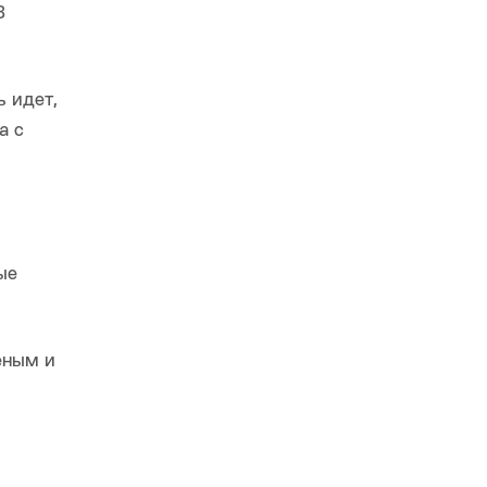
В
ь идет,
а с
ые
еным и