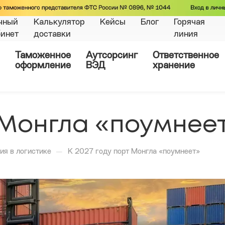
чный
Калькулятор
Кейсы
Блог
Горячая
бинет
доставки
линия
Таможенное
Аутсорсинг
Ответственное
оформление
ВЭД
хранение
т Монгла «поумнее
—
ия в логистике
К 2027 году порт Монгла «поумнеет»