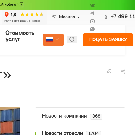
+7 499 1
Москва
Стоимость
Страхование
услуг
ПОДАТЬ ЗАЯВКУ
Select Language
▼
т»
Новости компании
368
Новости отрасли
1764