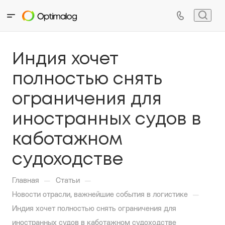
Индия хочет
полностью снять
ограничения для
иностранных судов в
каботажном
судоходстве
—
—
Главная
Статьи
—
Новости отрасли, важнейшие события в логистике
Индия хочет полностью снять ограничения для
иностранных судов в каботажном судоходстве