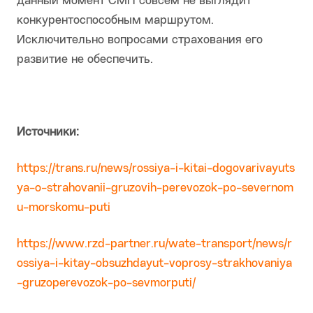
данный момент СМП совсем не выглядит
конкурентоспособным маршрутом.
Исключительно вопросами страхования его
развитие не обеспечить.
Источники:
https://trans.ru/news/rossiya-i-kitai-dogovarivayuts
ya-o-strahovanii-gruzovih-perevozok-po-severnom
u-morskomu-puti
https://www.rzd-partner.ru/wate-transport/news/r
ossiya-i-kitay-obsuzhdayut-voprosy-strakhovaniya
-gruzoperevozok-po-sevmorputi/