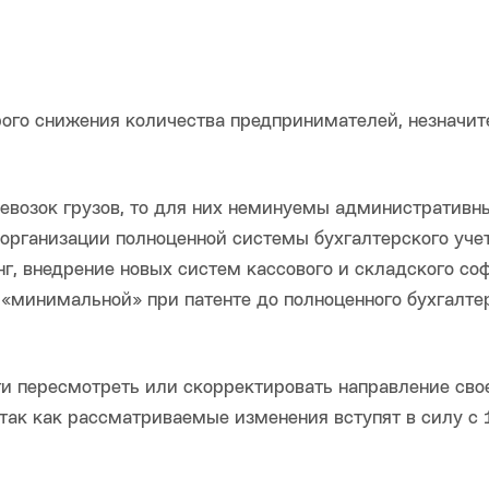
рого снижения количества предпринимателей, незначи
ревозок грузов, то для них неминуемы административн
 организации полноценной системы бухгалтерского учет
нг, внедрение новых систем кассового и складского соф
 «минимальной» при патенте до полноценного бухгалте
ти пересмотреть или скорректировать направление сво
 так как рассматриваемые изменения вступят в силу с 