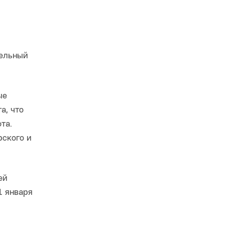
тельный
ые
а, что
та.
рского и
ей
1 января