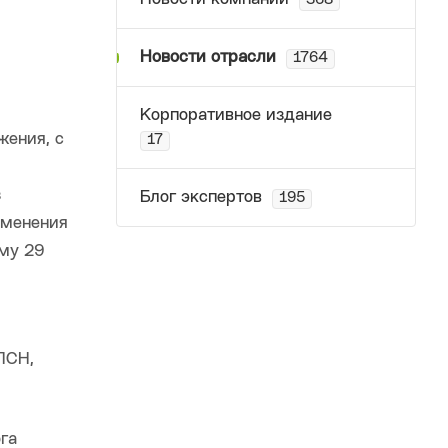
368
Новости отрасли
1764
Корпоративное издание
жения, с
17
з
Блог экспертов
195
зменения
уму 29
ПСН,
га