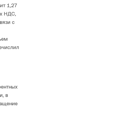
ит 1,27
ях НДС,
вязи с
ъем
речислил
рентных
и, в
ращение