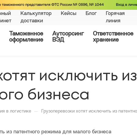
чный
Калькулятор
Кейсы
Блог
Горячая
бинет
доставки
линия
Таможенное
Аутсорсинг
Ответственное
оформление
ВЭД
хранение
хотят исключить и
ого бизнеса
—
ия в логистике
Грузоперевозки хотят исключить из патентн