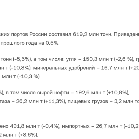
ских портов России составил 619,2 млн тонн. Приведе
прошлого года на 0,5%.
нн (-5,5%), в том числе: угля – 150,3 млн т (-2,6 %), г
лн т (-10,8%), минеральных удобрений – 16,7 млн т (+20
млн т (-10,3 %).
), в том числе сырой нефти – 192,6 млн т (+10,8%),
газа – 26,2 млн т (+11,3%), пищевых грузов – 3,2 млн т
о 491,8 млн т (-0,4%), импортных – 26,7 млн т (-10,2
 млн т (+8,6%).