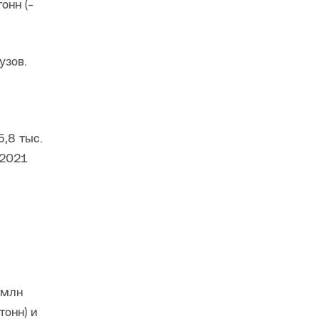
онн (-
узов.
,8 тыс.
 2021
 млн
тонн) и