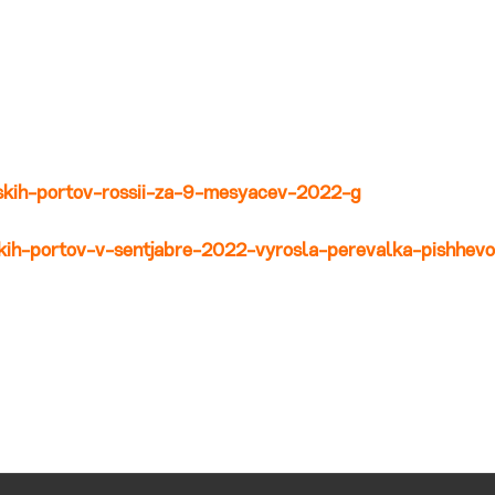
skih-portov-rossii-za-9-mesyacev-2022-g
skih-portov-v-sentjabre-2022-vyrosla-perevalka-pishhevo