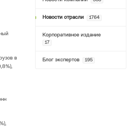
368
Новости отрасли
1764
нный
Корпоративное издание
17
рузов в
Блог экспертов
195
,8%),
онн
%),