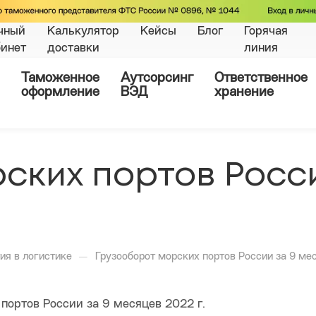
чный
Калькулятор
Кейсы
Блог
Горячая
бинет
доставки
линия
Таможенное
Аутсорсинг
Ответственное
оформление
ВЭД
хранение
ских портов Росси
—
ия в логистике
Грузооборот морских портов России за 9 ме