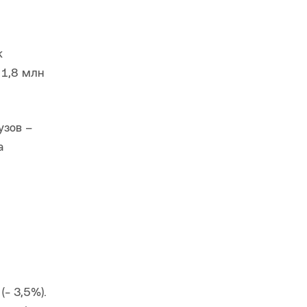
к
 1,8 млн
узов –
а
- 3,5%).