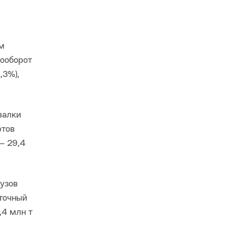
ём
зооборот
,3%),
валки
ртов
– 29,4
рузов
сточный
,4 млн т