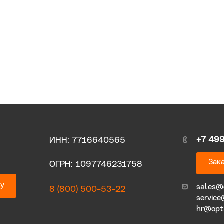
+7 49
ИНН: 7716640565
Зака
ОГРН: 1097746231758
ку
sales@
8 (800) 500-53-22
service
hr@opt