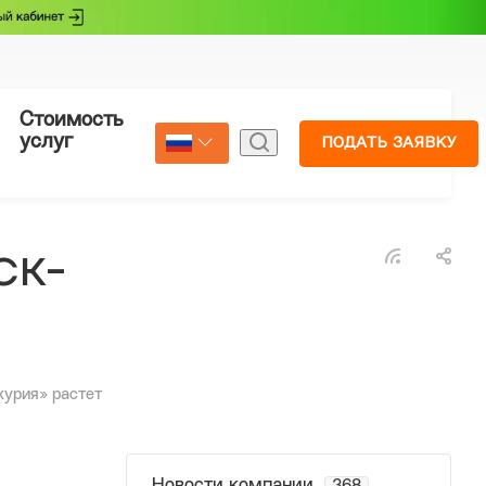
Стоимость
Страхование
услуг
ПОДАТЬ ЗАЯВКУ
Select Language
▼
ск-
журия» растет
Новости компании