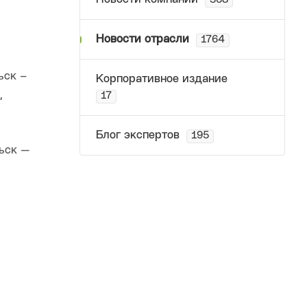
368
Новости отрасли
1764
ьск –
Корпоративное издание
,
17
Блог экспертов
195
ьск —