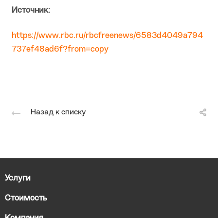
Источник:
https://www.rbc.ru/rbcfreenews/6583d4049a794
737ef48ad6f?from=copy
Назад к списку
Услуги
Стоимость