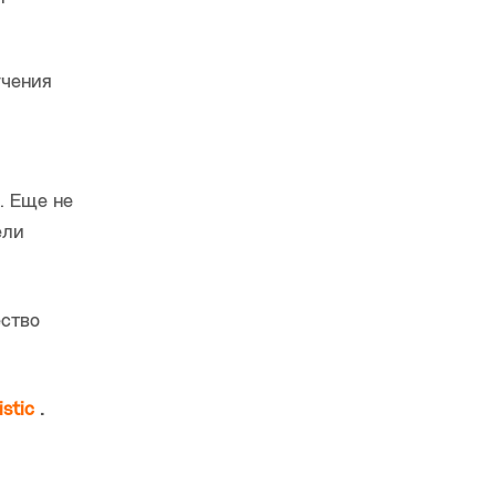
учения
. Еще не
ели
ество
istic
.