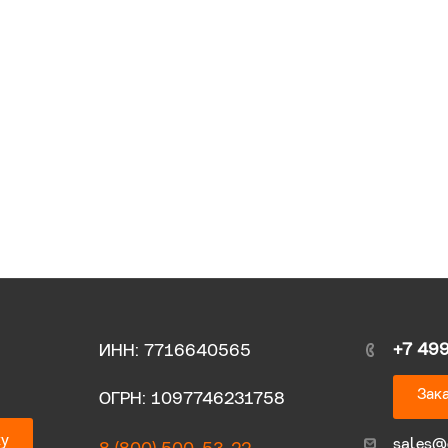
+7 49
ИНН: 7716640565
Зака
ОГРН: 1097746231758
ку
sales@