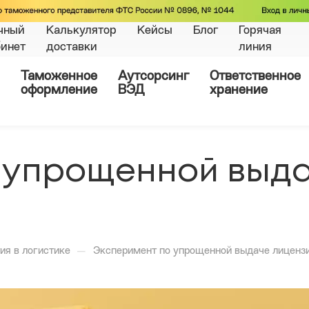
чный
Калькулятор
Кейсы
Блог
Горячая
бинет
доставки
линия
Таможенное
Аутсорсинг
Ответственное
оформление
ВЭД
хранение
 упрощенной выда
—
ия в логистике
Эксперимент по упрощенной выдаче лиценз