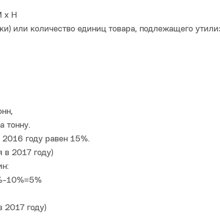
 х Н
ки) или количество единиц товара, подлежащего утили
нн,
а тонну.
в 2016 году равен 15%.
 в 2017 году)
н:
15%-10%=5%
 2017 году)