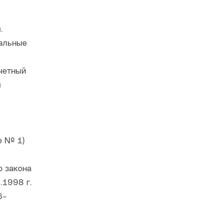
.
иальные
тчетный
ы
е № 1)
о закона
.1998 г.
6-