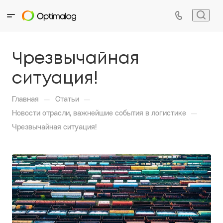
Чрезвычайная
ситуация!
—
—
Главная
Статьи
—
Новости отрасли, важнейшие события в логистике
Чрезвычайная ситуация!