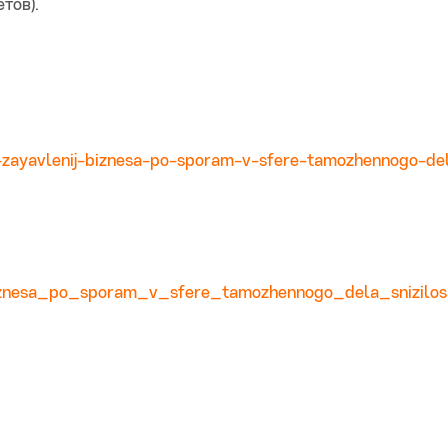
тов).
-zayavlenij-biznesa-po-sporam-v-sfere-tamozhennogo-del
biznesa_po_sporam_v_sfere_tamozhennogo_dela_snizilo