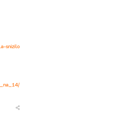
a-snizilo
s_na_14/