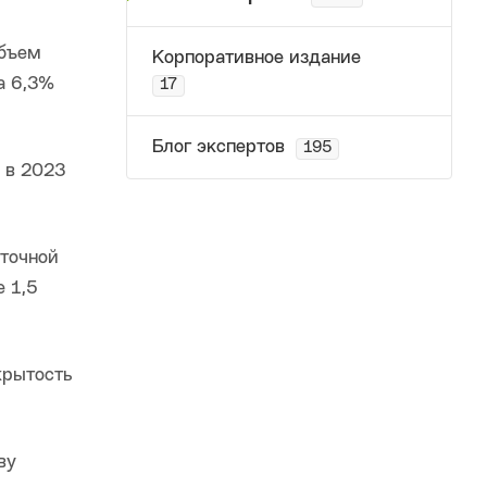
объем
Корпоративное издание
а 6,3%
17
Блог экспертов
195
 в 2023
сточной
 1,5
крытость
ву