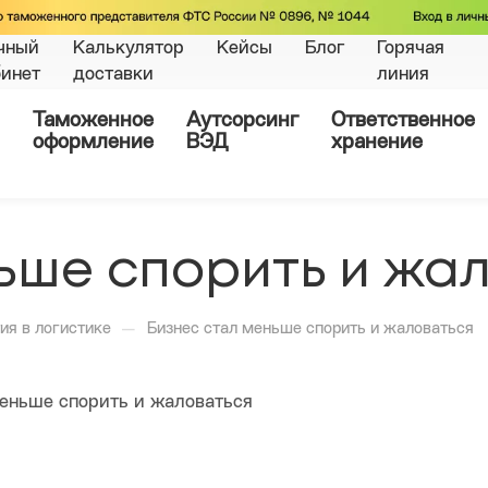
чный
Калькулятор
Кейсы
Блог
Горячая
бинет
доставки
линия
Таможенное
Аутсорсинг
Ответственное
оформление
ВЭД
хранение
ьше спорить и жа
—
ия в логистике
Бизнес стал меньше спорить и жаловаться