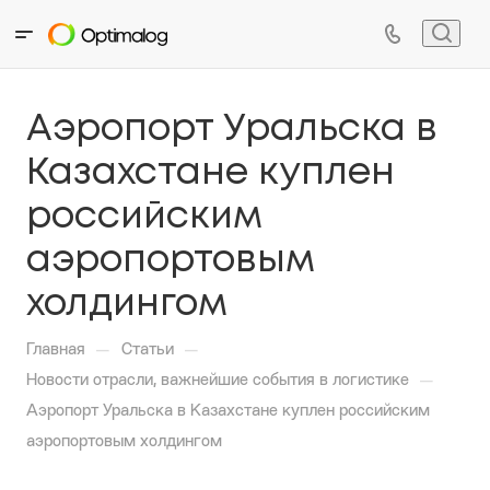
Аэропорт Уральска в
Казахстане куплен
российским
аэропортовым
холдингом
—
—
Главная
Статьи
—
Новости отрасли, важнейшие события в логистике
Аэропорт Уральска в Казахстане куплен российским
аэропортовым холдингом