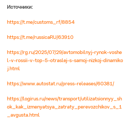
Источники:
https://t.me/customs_rf/8854
https://t.me/russicaRU/63910
https://rg.ru/2025/07/29/avtomobilnyj-rynok-voshe
l-v-rossii-v-top-5-otraslej-s-samoj-nizkoj-dinamiko
j.html
https://www.autostat.ru/press-releases/60381/
https://logirus.ru/news/transport/utilizatsionnyy_sh
ok_kak_izmenyatsya_zatraty_perevozchikov_s_1
_avgusta.html