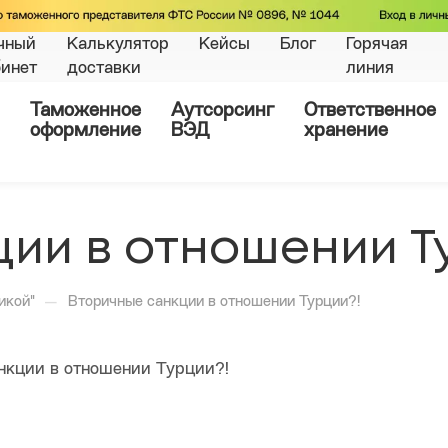
чный
Калькулятор
Кейсы
Блог
Горячая
бинет
доставки
линия
Таможенное
Аутсорсинг
Ответственное
оформление
ВЭД
хранение
ии в отношении Т
—
икой"
Вторичные санкции в отношении Турции?!