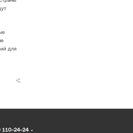
 страны
дут
ые
не
вий для
9 110-24-24