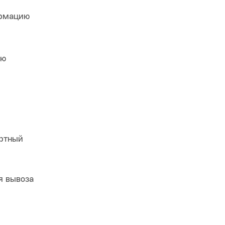
ормацию
ию
ортный
я вывоза