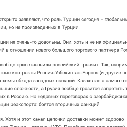
открыто заявляют, что роль Турции сегодня – глобальн
ии, но не произведенных в Турции.
ции не очень-то довольны. Они, хоть и не на официаль
ий в отношении нового большого торгового партнера Ро
вообще приостановили российский транзит. Так, напри
тные контракты Россия-Узбекистан-Европа (и другие п
в схемы обхода западных санкций. Казахстан с самого н
льшие сложности, а Грузия вообще грозится запретить 
их в Россию. На недавних переговорах с азербайджан
ции реэкспорта: боятся вторичных санкций.
я. Хотя и этот канал цепочки доставки может здорово