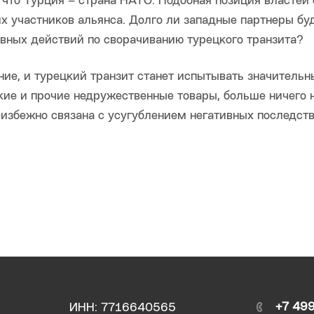
, что Турция – страна НАТО. Подобная позиция властей
х участников альянса. Долго ли западные партнеры бу
вных действий по сворачиванию турецкого транзита?
ние, и турецкий транзит станет испытывать значительн
ие и прочие недружественные товары, больше ничего 
 неизбежно связана с усугублением негативных последст
+7 49
ИНН: 7716640565