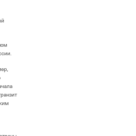
ый
ном
ссии.
мер,
о
ачала
транзит
ским