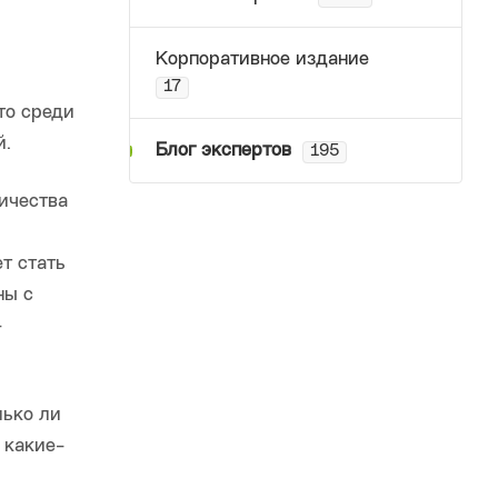
Корпоративное издание
17
то среди
й.
Блог экспертов
195
ичества
т стать
ны с
–
лько ли
 какие-