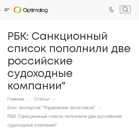
РБК: Санкционный
список пополнили две
российские
судоходные
компании"
—
—
Главная
Статьи
—
Блог экспертов "Управление логистикой"
РБК: Санкционный список пополнили две российские
судоходные компании"