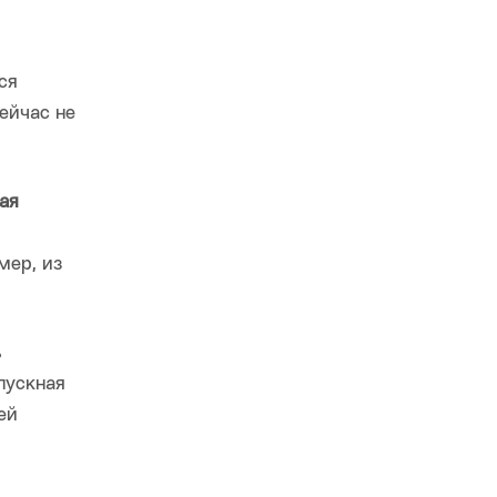
ся
ейчас не
ая
мер, из
ь
пускная
ей