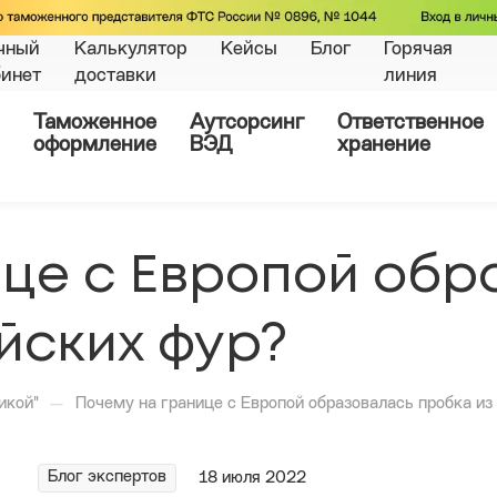
чный
Калькулятор
Кейсы
Блог
Горячая
бинет
доставки
линия
Таможенное
Аутсорсинг
Ответственное
оформление
ВЭД
хранение
це с Европой обр
йских фур?
—
икой"
Почему на границе с Европой образовалась пробка из
Блог экспертов
18 июля 2022