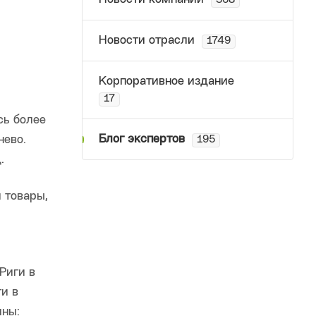
368
Новости отрасли
1749
Корпоративное издание
17
сь более
Блог экспертов
нево.
195
.
 товары,
Риги в
и в
ины: