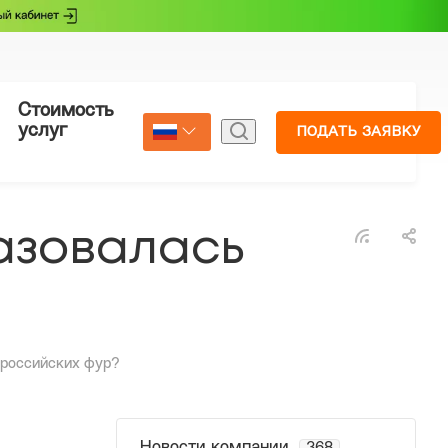
Стоимость
Страхование
услуг
ПОДАТЬ ЗАЯВКУ
Select Language
▼
азовалась
 российских фур?
Новости компании