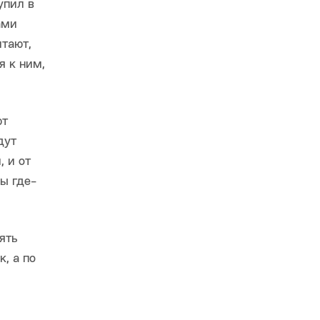
упил в
ами
итают,
я к ним,
ют
дут
 и от
ы где-
ять
, а по