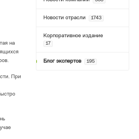
368
Новости отрасли
1743
Корпоративное издание
тая на
17
дящихся
ров.
Блог экспертов
195
асти. При
быстро
нь
лучае