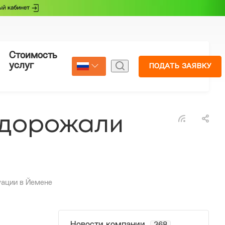
Стоимость
Страхование
услуг
ПОДАТЬ ЗАЯВКУ
Select Language
▼
одорожали
уации в Йемене
Новости компании