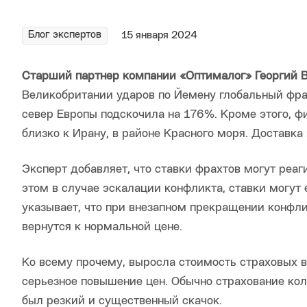
Блог экспертов
15 января 2024
С
тарш
ий
партнер компании «Оптималог» Георги
й
В
Великобритании ударов по Йемену глобальный фра
север Европы подскочила на 176%. Кроме этого, ф
близко к Ирану, в районе Красного моря. Доставка 
Эксперт добавляет, что ставки фрахтов могут реаги
этом в случае эскалации конфликта, ставки могут 
указывает, что при внезапном прекращении конфли
вернутся к нормальной цене.
Ко всему прочему, выросла стоимость страховых вы
серьезное повышение цен. Обычно страхование коле
был резкий и существенный скачок.