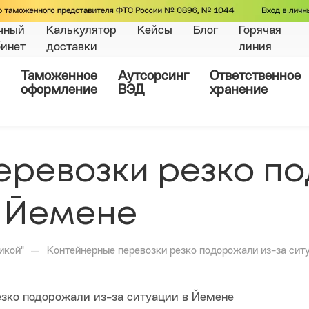
чный
Калькулятор
Кейсы
Блог
Горячая
бинет
доставки
линия
Таможенное
Аутсорсинг
Ответственное
оформление
ВЭД
хранение
еревозки резко п
в Йемене
—
икой"
Контейнерные перевозки резко подорожали из-за сит