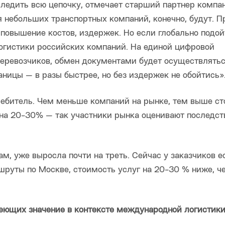
следить всю цепочку, отмечает старший партнер компа
я небольших транспортных компаний, конечно, будут. П
 повышение костов, издержек. Но если глобально подой
логистики российских компаний. На единой цифровой
перевозчиков, обмен документами будет осуществлятьс
ицы — в разы быстрее, но без издержек не обойтись»
отребитель. Чем меньше компаний на рынке, тем выше с
 на 20-30% — так участники рынка оценивают последст
ам, уже выросла почти на треть. Сейчас у заказчиков е
ршруты по Москве, стоимость услуг на 20-30 % ниже, ч
ющих значение в контексте международной логистики,