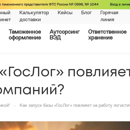
чный
Калькулятор
Кейсы
Блог
Горячая
бинет
доставки
линия
Таможенное
Аутсорсинг
Ответственное
оформление
ВЭД
хранение
 «ГосЛог» повлияе
компаний?
—
икой"
Как запуск базы «ГосЛог» повлияет на работу логист