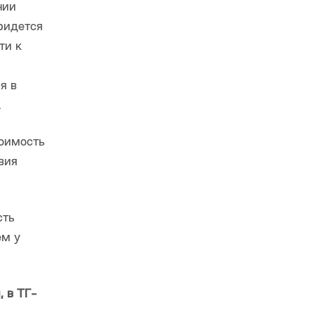
нии
ридется
ти к
я в
.
тоимость
вия
сть
ем у
 в ТГ-