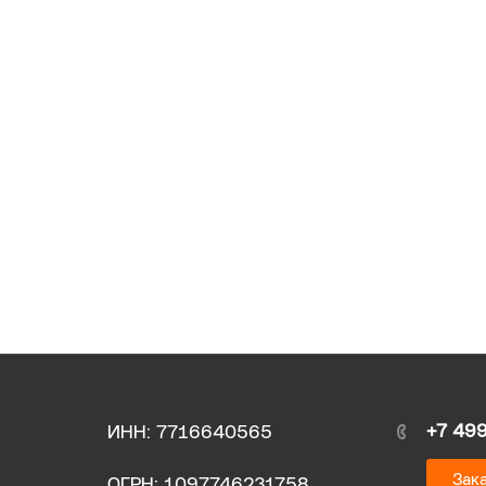
+7 49
ИНН: 7716640565
Зака
ОГРН: 1097746231758