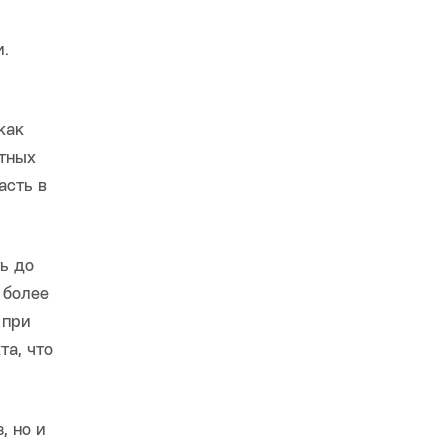
.
как
ртных
асть в
ь до
 более
 при
та, что
, но и