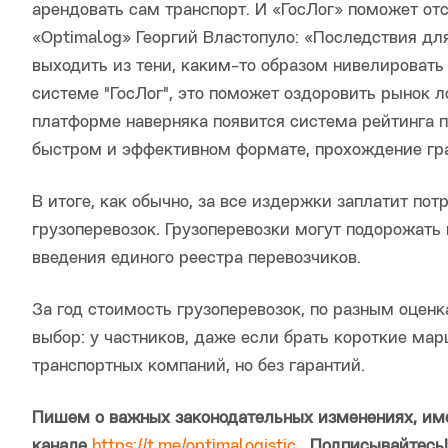
арендовать сам транспорт. И «ГосЛог» поможет от
«Optimalog» Георгий Властопуло: «Последствия дл
выходить из тени, каким-то образом нивелировать
системе "ГосЛог", это поможет оздоровить рынок 
платформе наверняка появится система рейтинга 
быстром и эффективном формате, прохождение гран
В итоге, как обычно, за все издержки заплатит п
грузоперевозок. Грузоперевозки могут подорожать
введения единого реестра перевозчиков.
За год стоимость грузоперевозок, по разным оценк
выбор: у частников, даже если брать короткие ма
транспортных компаний, но без гарантий.
Пишем о важных законодательных изменениях, име
канале
https://t.me/optimalogistic
. Подписывайтесь!