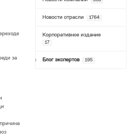
368
Новости отрасли
1764
переходе
Корпоративное издание
17
реди за
Блог экспертов
195
и
ди
и
 причина
воз