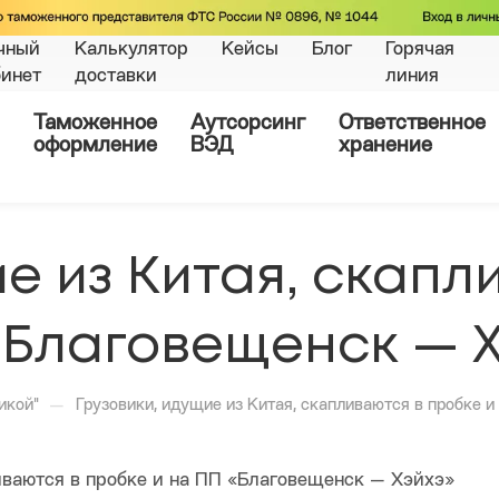
чный
Калькулятор
Кейсы
Блог
Горячая
бинет
доставки
линия
Таможенное
Аутсорсинг
Ответственное
оформление
ВЭД
хранение
е из Китая, скапл
«Благовещенск — 
—
икой"
Грузовики, идущие из Китая, скапливаются в пробке 