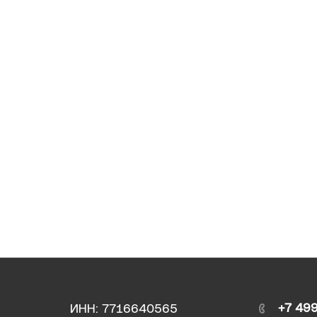
+7 49
ИНН: 7716640565