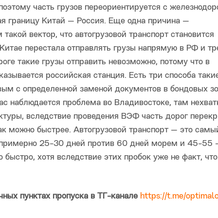
 поэтому часть грузов переориентируется с железнодо
ая границу Китай — Россия. Еще одна причина —
такой вектор, что автогрузовой транспорт становится
Китае перестала отправлять грузы напрямую в РФ и тр
роге такие грузы отправить невозможно, потому что в
азывается российская станция. Есть три способа таки
вым с определенной заменой документов в бондовых зо
ас наблюдается проблема во Владивостоке, там нехват
ктуры, вследствие проведения ВЭФ часть дорог перекр
ак можно быстрее. Автогрузовой транспорт — это самы
о примерно 25-30 дней против 60 дней морем и 45-55 
о быстро, хотя вследствие этих пробок уже не факт, что
чных пунктах пропуска в ТГ-канале
https://t.me/optimalo