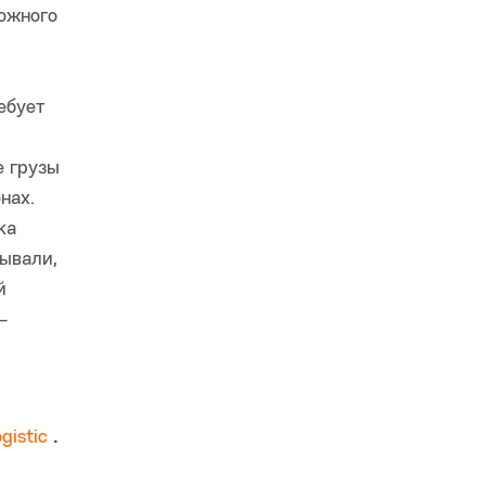
рожного
ебует
е грузы
нах.
ка
ывали,
й
—
gistic
.