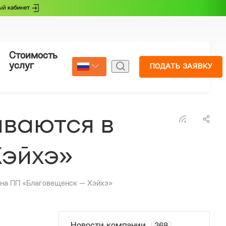
Стоимость
Страхование
услуг
ПОДАТЬ ЗАЯВКУ
Select Language
▼
иваются в
Хэйхэ»
и на ПП «Благовещенск — Хэйхэ»
Новости компании