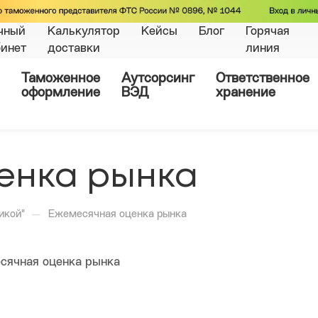
чный
Калькулятор
Кейсы
Блог
Горячая
бинет
доставки
линия
Таможенное
Аутсорсинг
Ответственное
оформление
ВЭД
хранение
енка рынка
—
икой"
Ежемесячная оценка рынка