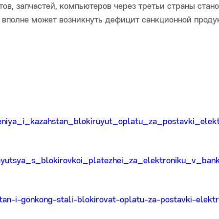
тов, запчастей, компьютеров через третьи страны стан
д вполне может возникнуть дефицит санкционной проду
eniya_i_kazahstan_blokiruyut_oplatu_za_postavki_elekt
ivayutsya_s_blokirovkoi_platezhei_za_elektroniku_v_ban
an-i-gonkong-stali-blokirovat-oplatu-za-postavki-elektr