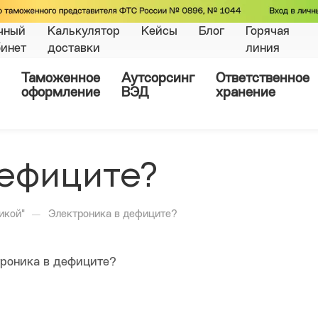
чный
Калькулятор
Кейсы
Блог
Горячая
бинет
доставки
линия
Таможенное
Аутсорсинг
Ответственное
оформление
ВЭД
хранение
дефиците?
—
икой"
Электроника в дефиците?