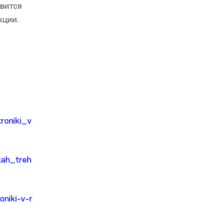
овится
кции.
roniki_v
kah_treh
oniki-v-r