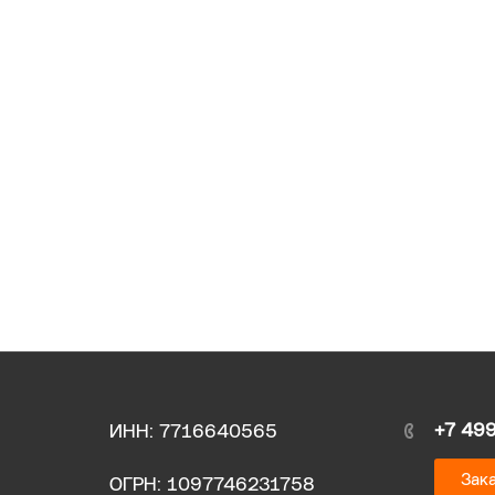
+7 49
ИНН: 7716640565
Зака
ОГРН: 1097746231758