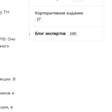
ду ТН
Корпоративное издание
17
Блог экспертов
195
РФ. Оно
нного
нкции. В
ников и
ции, в