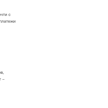
чти с
 платежи
в,
т –