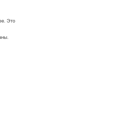
е. Это
аны.