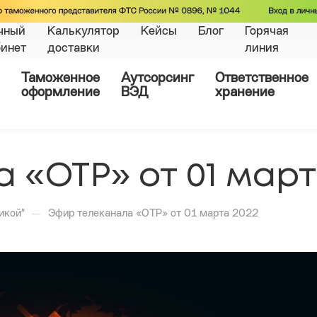
чный
Калькулятор
Кейсы
Блог
Горячая
бинет
доставки
линия
Таможенное
Аутсорсинг
Ответственное
оформление
ВЭД
хранение
 «ОТР» от 01 март
—
икой"
Эфир телеканала «ОТР» от 01 марта 2022