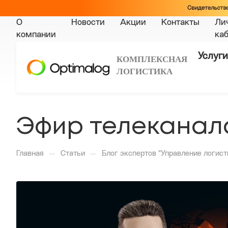
О
Новости
Акции
Контакты
Ли
компании
ка
Услуги
КОМПЛЕКСНАЯ
ЛОГИСТИКА
Эфир телеканала
—
—
Главная
Статьи
Блог экспертов "Управление логист