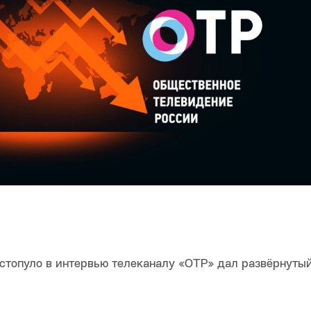
стопуло в интервью телеканалу «ОТР» дал развёрнутый